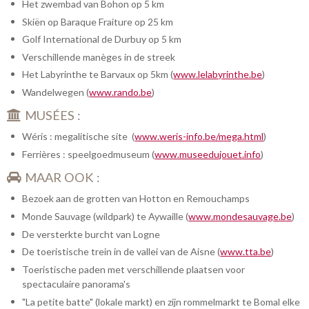
Het zwembad van Bohon op 5 km
Skiën op Baraque Fraiture op 25 km
Golf International de Durbuy op 5 km
Verschillende manèges in de streek
Het Labyrinthe te Barvaux op 5km (
www.lelabyrinthe.be
)
Wandelwegen (
www.rando.be
)
MUSÉES :
Wéris : megalitische site (
www.weris-info.be/mega.html
)
Ferrières : speelgoedmuseum (
www.museedujouet.info
)
MAAR OOK :
Bezoek aan de grotten van Hotton en Remouchamps
Monde Sauvage (wildpark) te Aywaille (
www.mondesauvage.be
)
De versterkte burcht van Logne
De toeristische trein in de vallei van de Aisne (
www.tta.be
)
Toeristische paden met verschillende plaatsen voor
spectaculaire panorama's
"La petite batte" (lokale markt) en zijn rommelmarkt te Bomal elke