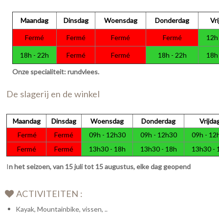
Maandag
Dinsdag
Woensdag
Donderdag
Vri
Fermé
Fermé
Fermé
Fermé
12h 
18h - 22h
Fermé
Fermé
18h - 22h
18h 
Onze specialiteit: rundvlees.
De slagerij en de winkel
Maandag
Dinsdag
Woensdag
Donderdag
Vrijda
Fermé
Fermé
09h - 12h30
09h - 12h30
09h - 12
Fermé
Fermé
13h30 - 18h
13h30 - 18h
13h30 - 
I
n het seizoen, van 15 juli tot 15 augustus, elke dag geopend
ACTIVITEITEN :
Kayak, Mountainbike, vissen, ..