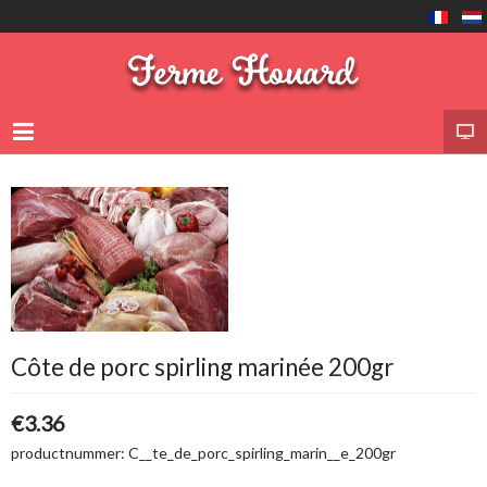
Côte de porc spirling marinée 200gr
€3.36
productnummer:
C__te_de_porc_spirling_marin__e_200gr