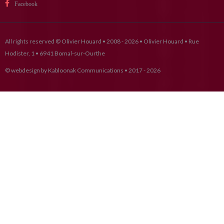
Facebook
All rights reserved © Olivier Houard • 2008 - 2026 • Olivier Houard • Rue
Hodister, 1 • 6941 Bomal-sur-Ourthe
© webdesign by
Kabloonak Communications
• 2017 - 2026