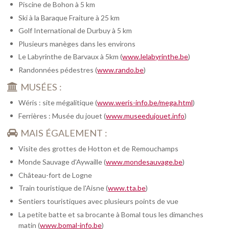
Piscine de Bohon à 5 km
Ski à la Baraque Fraiture à 25 km
Golf International de Durbuy à 5 km
Plusieurs manèges dans les environs
Le Labyrinthe de Barvaux à 5km (
www.lelabyrinthe.be
)
Randonnées pédestres (
www.rando.be
)
MUSÉES :
Wéris : site mégalitique (
www.weris-info.be/mega.html
)
Ferrières : Musée du jouet (
www.museedujouet.info
)
MAIS ÉGALEMENT :
Visite des grottes de Hotton et de Remouchamps
Monde Sauvage d'Aywaille (
www.mondesauvage.be
)
Château-fort de Logne
Train touristique de l'Aisne (
www.tta.be
)
Sentiers touristiques avec plusieurs points de vue
La petite batte et sa brocante à Bomal tous les dimanches
matin (
www.bomal-info.be
)