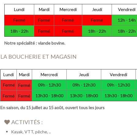
Lundi
Mardi
Mercredi
Jeudi
Vendredi
Fermé
Fermé
Fermé
Fermé
12h - 14h
18h - 22h
Fermé
Fermé
18h - 22h
18h - 22h
Notre spécialité : viande bovine.
LA BOUCHERIE ET MAGASIN
Lundi
Mardi
Mercredi
Jeudi
Vendredi
Fermé
09h - 12h30
09h - 12h30
09h - 12h30
Fermé
13h30 - 18h00
13h30 - 18h00
13h30 - 18h00
Fermé
Fermé
En saison, du 15 juillet au 15 août, ouvert tous les jours
ACTIVITÉS :
Kayak, VTT, pêche, ..